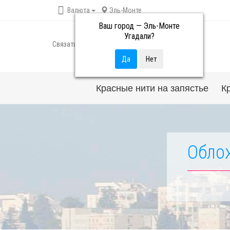
Валюта
Эль-Монте
Ваш город —
Эль-Монте
Угадали?
Связаться с нами
Красные нити на запястье
К
Облож